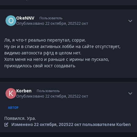
Author stats
OkeNNV
Пользователь
Опубликовано
22 октября, 2025
22 окт
Ля, я что-т реально перепутал, сорри.
Ну он и в списке активных лобби на сайте отсутствует,
видимо автохоста рфтд в целом нет.
Хотя меня на него и раньше с ирины не пускало,
приходилось свой хост создавать
Author stats
Korben
Пользователь
Опубликовано
22 октября, 2025
22 окт
АВТОР
Появился. Ура.
Изменено
22 октября, 2025
22 окт
пользователем Korben