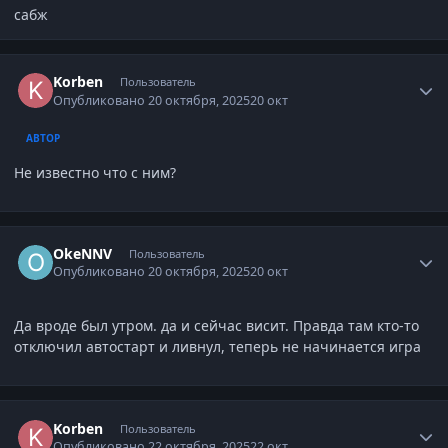
сабж
Author stats
Korben
Пользователь
Опубликовано
20 октября, 2025
20 окт
АВТОР
Не известно что с ним?
Author stats
OkeNNV
Пользователь
Опубликовано
20 октября, 2025
20 окт
Да вроде был утром. да и сейчас висит. Правда там кто-то
отключил автостарт и ливнул, теперь не начинается игра
Author stats
Korben
Пользователь
Опубликовано
22 октября, 2025
22 окт