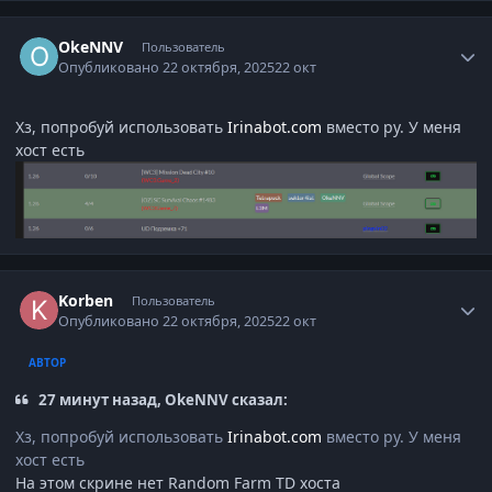
Author stats
OkeNNV
Пользователь
Опубликовано
22 октября, 2025
22 окт
Хз, попробуй использовать
Irinabot.com
вместо ру. У меня
хост есть
Author stats
Korben
Пользователь
Опубликовано
22 октября, 2025
22 окт
АВТОР
27 минут назад, OkeNNV сказал:
Хз, попробуй использовать
Irinabot.com
вместо ру. У меня
хост есть
На этом скрине нет Random Farm TD хоста