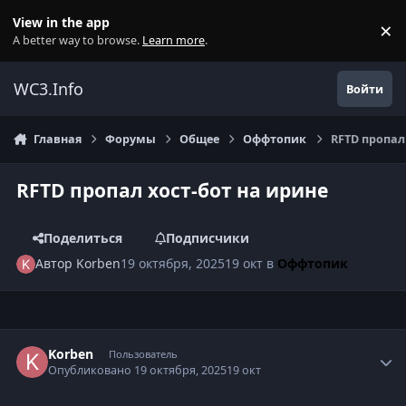
Перейти к содержанию
View in the app
×
Di
A better way to browse.
Learn more
.
WC3.Info
Войти
Главная
Форумы
Общее
Оффтопик
RFTD пропал
RFTD пропал хост-бот на ирине
Поделиться
Подписчики
Автор
Korben
19 октября, 2025
19 окт
в
Оффтопик
Author stats
Korben
Пользователь
Опубликовано
19 октября, 2025
19 окт