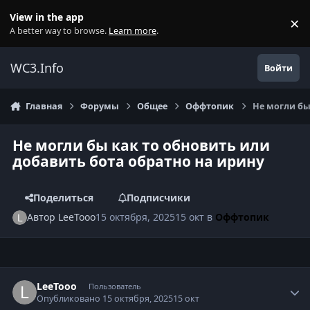
Перейти к содержанию
View in the app
×
Di
A better way to browse.
Learn more
.
WC3.Info
Войти
Главная
Форумы
Общее
Оффтопик
Не могли бы
Не могли бы как то обновить или
добавить бота обратно на ирину
Поделиться
Подписчики
Автор
LeeTooo
15 октября, 2025
15 окт
в
Оффтопик
Author stats
LeeTooo
Пользователь
Опубликовано
15 октября, 2025
15 окт