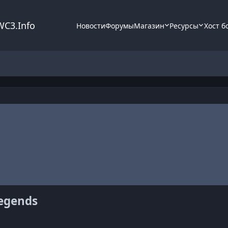
WC3.Info
Новости
Форумы
Магазин
Ресурсы
Хост б
egends