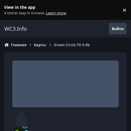
Перейти к содержанию
View in the app
×
Di
A better way to browse.
Learn more
.
WC3.Info
Войти
Главная
Карты
Green Circle TD 9.9b