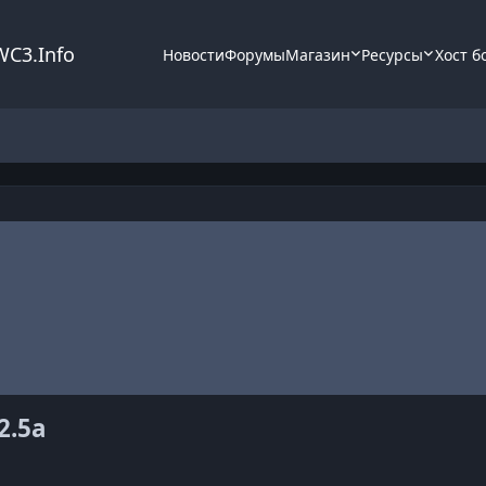
WC3.Info
Новости
Форумы
Магазин
Ресурсы
Хост б
2.5a