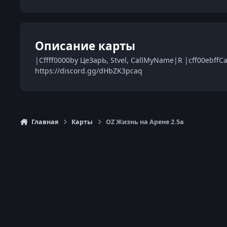
Описание карты
|Cffff0000by ЦeЗapЬ, Stvel, CallMyName|R |cff00ebffСа
https://discord.gg/dHbZK3pcaq
Главная
Карты
OZ Жизнь на Арене 2.5a