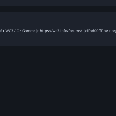
йт WC3 / Oz Games:|r https://wc3.info/forums/ |cffbd00ffПри под