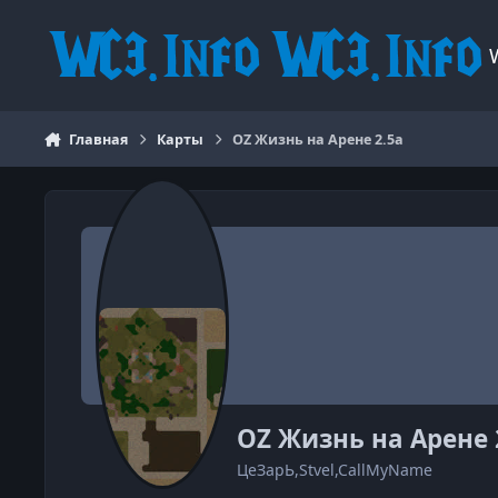
Перейти к содержанию
Главная
Карты
OZ Жизнь на Арене 2.5a
OZ Жизнь на Арене 
ЦeЗapЬ,Stvel,CallMyName