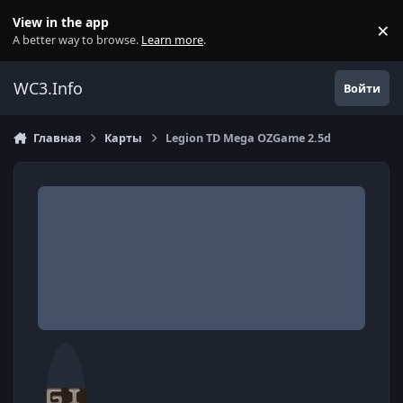
Перейти к содержанию
View in the app
×
Di
A better way to browse.
Learn more
.
WC3.Info
Войти
Главная
Карты
Legion TD Mega OZGame 2.5d