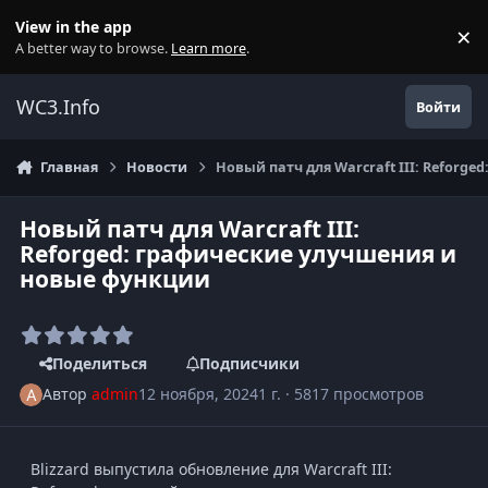
Перейти к содержанию
View in the app
×
Di
A better way to browse.
Learn more
.
WC3.Info
Войти
Главная
Новости
Новый патч для Warcraft III: Reforg
Новый патч для Warcraft III:
Reforged: графические улучшения и
новые функции
Поделиться
Подписчики
Автор
admin
12 ноября, 2024
1 г.
· 5817 просмотров
Blizzard выпустила обновление для Warcraft III: